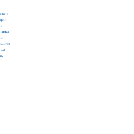
вная
ары
ы
тавка
аз
газин
тьи
ас