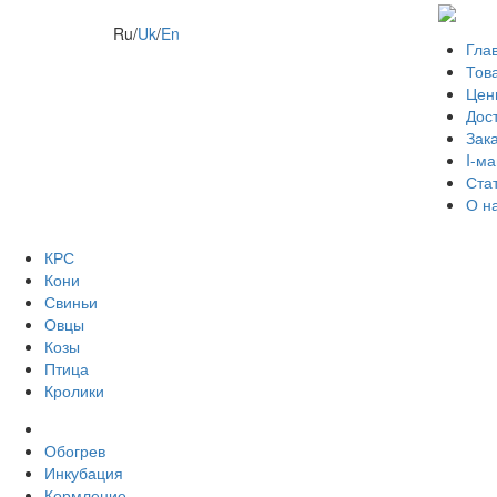
Ru
/
Uk
/
En
Гла
Тов
Цен
Дос
Зак
I-ма
Ста
О н
КРС
Кони
Свиньи
Овцы
Козы
Птица
Кролики
Обогрев
Инкубация
Кормление