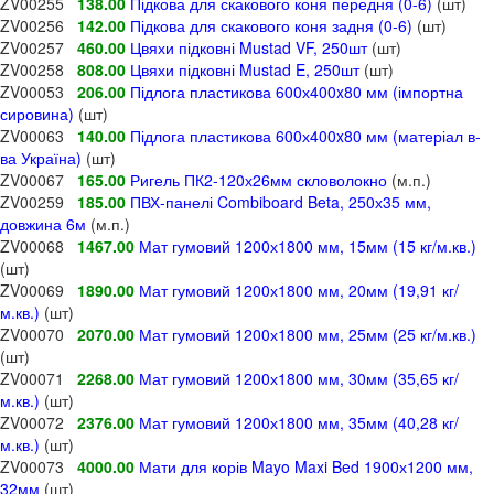
ZV00255
138.00
Підкова для скакового коня передня (0-6)
(шт)
ZV00256
142.00
Підкова для скакового коня задня (0-6)
(шт)
ZV00257
460.00
Цвяхи підковні Mustad VF, 250шт
(шт)
ZV00258
808.00
Цвяхи підковні Mustad E, 250шт
(шт)
ZV00053
206.00
Підлога пластикова 600х400x80 мм (імпортна
сировина)
(шт)
ZV00063
140.00
Підлога пластикова 600х400x80 мм (матеріал в-
ва Україна)
(шт)
ZV00067
165.00
Ригель ПК2-120х26мм скловолокно
(м.п.)
ZV00259
185.00
ПВХ-панелі Combiboard Beta, 250х35 мм,
довжина 6м
(м.п.)
ZV00068
1467.00
Мат гумовий 1200х1800 мм, 15мм (15 кг/м.кв.)
(шт)
ZV00069
1890.00
Мат гумовий 1200х1800 мм, 20мм (19,91 кг/
м.кв.)
(шт)
ZV00070
2070.00
Мат гумовий 1200х1800 мм, 25мм (25 кг/м.кв.)
(шт)
ZV00071
2268.00
Мат гумовий 1200х1800 мм, 30мм (35,65 кг/
м.кв.)
(шт)
ZV00072
2376.00
Мат гумовий 1200х1800 мм, 35мм (40,28 кг/
м.кв.)
(шт)
ZV00073
4000.00
Мати для корів Mayo Maxi Bed 1900х1200 мм,
32мм
(шт)