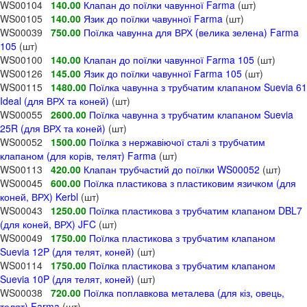
WS00104
140.00
Клапан до поїлки чавунної Farma
(шт)
WS00105
140.00
Язик до поїлки чавунної Farma
(шт)
WS00039
750.00
Поїлка чавунна для ВРХ (велика зелена) Farma
105
(шт)
WS00100
140.00
Клапан до поїлки чавунної Farma 105
(шт)
WS00126
145.00
Язик до поїлки чавунної Farma 105
(шт)
WS00115
1480.00
Поїлка чавунна з трубчатим клапаном Suevia 61
Ideal (для ВРХ та коней)
(шт)
WS00055
2600.00
Поїлка чавунна з трубчатим клапаном Suevia
25R (для ВРХ та коней)
(шт)
WS00052
1500.00
Поїлка з нержавіючої сталі з трубчатим
клапаном (для корів, телят) Farma
(шт)
WS00113
420.00
Клапан трубчастий до поїлки WS00052
(шт)
WS00045
600.00
Поїлка пластикова з пластиковим язичком (для
коней, ВРХ) Kerbl
(шт)
WS00043
1250.00
Поїлка пластикова з трубчатим клапаном DBL7
(для коней, ВРХ) JFC
(шт)
WS00049
1750.00
Поїлка пластикова з трубчатим клапаном
Suevia 12P (для телят, коней)
(шт)
WS00114
1750.00
Поїлка пластикова з трубчатим клапаном
Suevia 10P (для телят, коней)
(шт)
WS00038
720.00
Поїлка поплавкова металева (для кіз, овець,
телят) Farma
(шт)