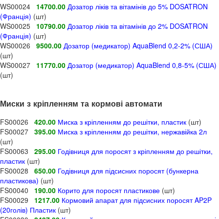
WS00024
14700.00
Дозатор ліків та вітамінів до 5% DOSATRON
(Франція)
(шт)
WS00025
10790.00
Дозатор ліків та вітамінів до 2% DOSATRON
(Франція)
(шт)
WS00026
9500.00
Дозатор (медикатор) AquaBlend 0,2-2% (США)
(шт)
WS00027
11770.00
Дозатор (медикатор) AquaBlend 0,8-5% (США)
(шт)
Миски з кріпленням та кормові автомати
FS00026
420.00
Миска з кріпленням до решітки, пластик
(шт)
FS00027
395.00
Миска з кріпленням до решітки, нержавійка 2л
(шт)
FS00063
295.00
Годівниця для поросят з кріпленням до решітки,
пластик
(шт)
FS00028
650.00
Годівниця для підсисних поросят (бункерна
пластикова)
(шт)
FS00040
190.00
Корито для поросят пластикове
(шт)
FS00029
1217.00
Кормовий апарат для підсисних поросят AP2P
(20голів) Пластик
(шт)