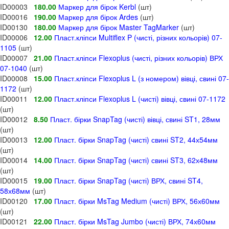
ID00003
180.00
Маркер для бірок Kerbl
(шт)
ID00016
190.00
Маркер для бірок Ardes
(шт)
ID00130
180.00
Маркер для бірок Master TagMarker
(шт)
ID00006
12.00
Пласт.кліпси Multiflex P (чисті, різних кольорів) 07-
1105
(шт)
ID00007
21.00
Пласт.кліпси Flexoplus (чисті, різних кольорів) ВРХ
07-1040
(шт)
ID00008
15.00
Пласт.кліпси Flexoplus L (з номером) вівці, свині 07-
1172
(шт)
ID00011
12.00
Пласт.кліпси Flexoplus L (чисті) вівці, свині 07-1172
(шт)
ID00012
8.50
Пласт. бірки SnapTag (чисті) вівці, свині ST1, 28мм
(шт)
ID00013
12.00
Пласт. бірки SnapTag (чисті) свині ST2, 44х54мм
(шт)
ID00014
14.00
Пласт. бірки SnapTag (чисті) свині ST3, 62х48мм
(шт)
ID00015
19.00
Пласт. бірки SnapTag (чисті) ВРХ, свині ST4,
58х68мм
(шт)
ID00120
17.00
Пласт. бірки MsTag Medium (чисті) ВРХ, 56х60мм
(шт)
ID00121
22.00
Пласт. бірки MsTag Jumbo (чисті) ВРХ, 74х60мм