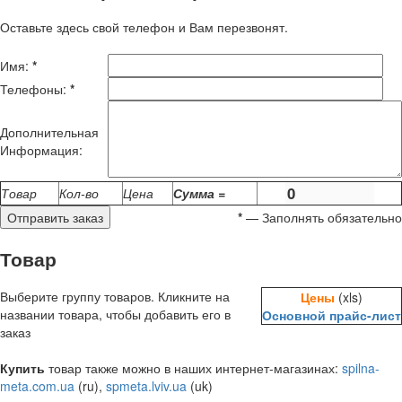
Оставьте здесь свой телефон и Вам перезвонят.
Имя:
*
Телефоны:
*
Дополнительная
Информация:
Товар
Кол-во
Цена
Сумма =
*
— Заполнять обязательно
Товар
Выберите группу товаров. Кликните на
Цены
(xls
)
названии товара, чтобы добавить его в
Основной прайс-лист
заказ
Купить
товар также можно в наших интернет-магазинах:
spilna-
meta.com.ua
(ru),
spmeta.lviv.ua
(uk)