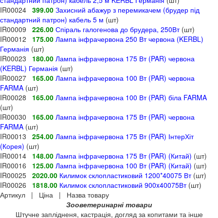
стандартний патрон) кабель 2,5 м KERBL Германія
(шт)
IR00024
399.00
Захисний абажур з перемикачем (брудер під
стандартний патрон) кабель 5 м
(шт)
IR00009
226.00
Спіраль галогенова до брудера, 250Вт
(шт)
IR00012
175.00
Лампа інфрачервона 250 Вт червона (KERBL)
Германія
(шт)
IR00023
180.00
Лампа інфрачервона 175 Вт (PAR) червона
(KERBL) Германія
(шт)
IR00027
165.00
Лампа інфрачервона 100 Вт (PAR) червона
FARMA
(шт)
IR00028
165.00
Лампа інфрачервона 100 Вт (PAR) біла FARMA
(шт)
IR00030
165.00
Лампа інфрачервона 175 Вт (PAR) червона
FARMA
(шт)
IR00013
254.00
Лампа інфрачервона 175 Вт (PAR) ІнтерХіт
(Корея)
(шт)
IR00014
148.00
Лампа інфрачервона 175 Вт (PAR) (Китай)
(шт)
IR00016
125.00
Лампа інфрачервона 100 Вт (PAR) (Китай)
(шт)
IR00025
2020.00
Килимок склопластиковий 1200*40075 Вт
(шт)
IR00026
1818.00
Килимок склопластиковий 900x40075Вт
(шт)
Артикул | Ціна | Назва товару
Зооветеринарні товари
Штучне заплідненя, кастрація, догляд за копитами та інше