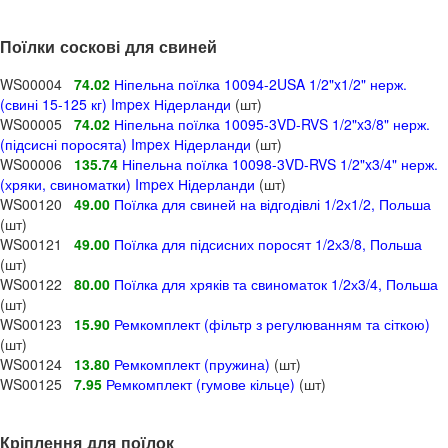
Поїлки соскові для свиней
WS00004
74.02
Ніпельна поїлка 10094-2USA 1/2"x1/2" нерж.
(свині 15-125 кг) Impex Нідерланди
(шт)
WS00005
74.02
Ніпельна поїлка 10095-3VD-RVS 1/2"x3/8" нерж.
(підсисні поросята) Impex Нідерланди
(шт)
WS00006
135.74
Ніпельна поїлка 10098-3VD-RVS 1/2"x3/4" нерж.
(хряки, свиноматки) Impex Нідерланди
(шт)
WS00120
49.00
Поїлка для свиней на відгодівлі 1/2х1/2, Польша
(шт)
WS00121
49.00
Поїлка для підсисних поросят 1/2х3/8, Польша
(шт)
WS00122
80.00
Поїлка для хряків та свиноматок 1/2х3/4, Польша
(шт)
WS00123
15.90
Ремкомплект (фільтр з регулюванням та сіткою)
(шт)
WS00124
13.80
Ремкомплект (пружина)
(шт)
WS00125
7.95
Ремкомплект (гумове кільце)
(шт)
Кріплення для поїлок