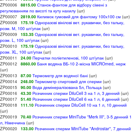
ZP00006
8815.00
Станок-фантом для відбору сімені з
регулюванням по висоті та куту нахилу
(шт)
ZP00007
2819.00
Килимок гумовий для фантому 100х100 см
(шт)
ZP00008
175.19
Одноразові вінілові вет. рукавички, без тальку,
розм. М, 100 шт/упак
(шт)
ZP00009
153.35
Одноразові вінілові вет. рукавички, без тальку,
розм. L, 100 шт/упак
(шт)
ZP00010
175.19
Одноразові вінілові вет. рукавички, без тальку,
розм. XL, 100 шт/упак
(шт)
ZP00011
24.00
Перчатки поліетиленові, 100 шт/упак
(шт)
ZP00012
8860.00
Баня водяна ВБ-10 2-місна MICROmed, нерж
(шт)
ZP00013
87.00
Термометр для водяної бані
(шт)
ZP00014
248.00
Термометр спиртовий для сперми
(шт)
ZP00015
90.00
Вода демінералізована 5л, Польща
(шт)
ZP00016
43.30
Розчинник сперми DiluCell 3 на 1 л, 3 денний
(шт)
ZP00017
51.40
Розчинник сперми DiluCell 6 на 1 л, 6 денний
(шт)
ZP00018
111.10
Розчинник сперми DiluCell 10 на 1 л, 10 денний
(шт)
ZP00019
70.40
Розчинник сперми MiniTubе "Merk III", 3-5 денний 1
л, Німеччина
(шт)
ZP00020
133.00
Розчинник сперми MiniTubе "Androstar", 7 денний