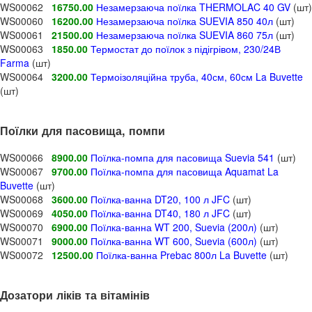
WS00062
16750.00
Незамерзаюча поїлка THERMOLAC 40 GV
(шт)
WS00060
16200.00
Незамерзаюча поїлка SUEVIA 850 40л
(шт)
WS00061
21500.00
Незамерзаюча поїлка SUEVIA 860 75л
(шт)
WS00063
1850.00
Термостат до поїлок з підігрівом, 230/24В
Farma
(шт)
WS00064
3200.00
Термоізоляційна труба, 40см, 60см La Buvette
(шт)
Поїлки для пасовища, помпи
WS00066
8900.00
Поїлка-помпа для пасовища Suevia 541
(шт)
WS00067
9700.00
Поїлка-помпа для пасовища Aquamat La
Buvette
(шт)
WS00068
3600.00
Поїлка-ванна DT20, 100 л JFC
(шт)
WS00069
4050.00
Поїлка-ванна DT40, 180 л JFC
(шт)
WS00070
6900.00
Поїлка-ванна WT 200, Suevia (200л)
(шт)
WS00071
9000.00
Поїлка-ванна WT 600, Suevia (600л)
(шт)
WS00072
12500.00
Поїлка-ванна Prebac 800л La Buvette
(шт)
Дозатори ліків та вітамінів