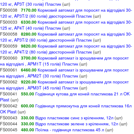
120 кг, AP3T (30 голів) Пластик
(шт)
FS00038
7170.00
Кормовий автомат для поросят на відгодівлі 30-
120 кг, AP3T/2 (60 голів) двосторонній Пластик
(шт)
FS00033
6330.00
Кормовий автомат для поросят на відгодівлі 30-
125 кг, AP4T (40 голів) Пластик
(шт)
FS00058
8280.00
Кормовий автомат для поросят на відгодівлі 30-
120 кг, AP3T/2 (60 голів) двосторонній Пластик
(шт)
FS00059
9820.00
Кормовий автомат для поросят на відгодівлі 30-
120 кг, AP4T/2 (80 голів) двосторонній Пластик
(шт)
FS00060
3700.00
Кормовий автомат із зрошувачем для поросят
на відгодівлі , APM1T (15 голів) Пластик
(шт)
FS00061
6460.00
Кормовий автомат із зрошувачем для поросят
на відгодівлі , APM2T (30 голів) Пластик
(шт)
FS00062
9220.00
Кормовий автомат із зрошувачем для поросят
на відгодівлі , APM3T (45 голів) Пластик
(шт)
FS00041
550.00
Годівниця кутова для коней пластикова 21 л OK
Plast
(шт)
FS00042
600.00
Годівниця прямокутна для коней пластикова 16л
OK Plast
(шт)
FS00043
330.00
Відро пластикове синє з кріленням, 12л
(шт)
FS00044
330.00
Відро пластикове зелене з кріленням, 12л
(шт)
FS00045
480.00
Поїлка - годівниця пластикова 45 л
(шт)