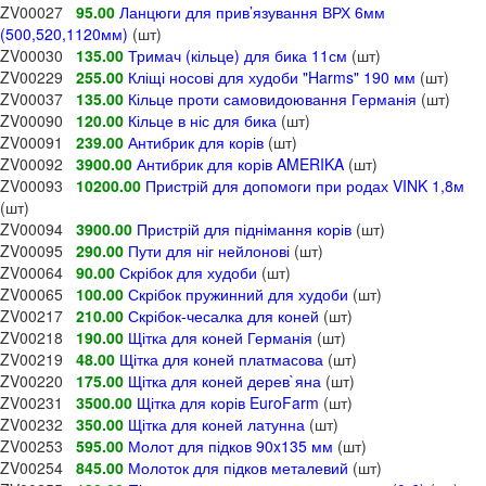
ZV00027
95.00
Ланцюги для прив’язування ВРХ 6мм
(500,520,1120мм)
(шт)
ZV00030
135.00
Тримач (кільце) для бика 11см
(шт)
ZV00229
255.00
Кліщі носові для худоби "Harms" 190 мм
(шт)
ZV00037
135.00
Кільце проти самовидоювання Германія
(шт)
ZV00090
120.00
Кільце в ніс для бика
(шт)
ZV00091
239.00
Антибрик для корів
(шт)
ZV00092
3900.00
Антибрик для корів AMERIKA
(шт)
ZV00093
10200.00
Пристрій для допомоги при родах VINK 1,8м
(шт)
ZV00094
3900.00
Пристрій для піднімання корів
(шт)
ZV00095
290.00
Пути для ніг нейлонові
(шт)
ZV00064
90.00
Скрібок для худоби
(шт)
ZV00065
100.00
Скрібок пружинний для худоби
(шт)
ZV00217
210.00
Скрібок-чесалка для коней
(шт)
ZV00218
190.00
Щітка для коней Германія
(шт)
ZV00219
48.00
Щітка для коней платмасова
(шт)
ZV00220
175.00
Щітка для коней дерев`яна
(шт)
ZV00231
3500.00
Щітка для корів EuroFarm
(шт)
ZV00232
350.00
Щітка для коней латунна
(шт)
ZV00253
595.00
Молот для підков 90x135 мм
(шт)
ZV00254
845.00
Молоток для підков металевий
(шт)