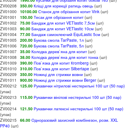
ZV00208
350.00
Кліщі для корекції ратиць овець
(шт)
ZV01000
10100.00
Станок для обрізання копит Vink
(шт)
ZV01001
150.00
Тесак для обрізання копит
(шт)
ZV01002
75.00
Бандаж для копит VETlastic 7,5см
(шт)
ZV01003
90.00
Бандаж для копит VETlastic 10см
(шт)
ZV01004
77.00
Бандаж самоклеючий EquiLastic 5см
(шт)
ZV01005
200.00
Букова смола TarPaste, 1л
(шт)
ZV01006
720.00
Букова смола TarPaste, 5л
(шт)
ZV01007
35.00
Колодка дерев`яна для копит
(шт)
ZV01008
38.00
Колодка дерев`яна для копит тонка
(шт)
ZV01009
390.00
Пов`язка для копит Кromberg
(шт)
ZV01010
310.00
Пов`язка для копит Silbertape
(шт)
ZV00209
350.00
Ножиці для стрижки вовни
(шт)
ZV01011
900.00
Ножиці для стрижки вовни Berger
(шт)
ZV00212
125.00
Рукавички нітрилові нестерильні 100 шт (50 пар)
(упак)
ZV00213
115.00
Рукавички вінілові нестерильні 100 шт (50 пар)
(упак)
ZV00214
121.50
Рукавички латексні нестерильні 100 шт (50 пар)
(упак)
ZV00215
66.00
Одноразовий захисний комбінезон, розм. XXL
PP40
(шт)