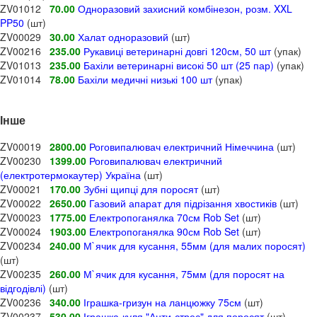
ZV01012
70.00
Одноразовий захисний комбінезон, розм. XXL
PP50
(шт)
ZV00029
30.00
Халат одноразовий
(шт)
ZV00216
235.00
Рукавиці ветеринарні довгі 120см, 50 шт
(упак)
ZV01013
235.00
Бахіли ветеринарні високі 50 шт (25 пар)
(упак)
ZV01014
78.00
Бахіли медичні низькі 100 шт
(упак)
Інше
ZV00019
2800.00
Роговипалювач електричний Німеччина
(шт)
ZV00230
1399.00
Роговипалювач електричний
(електротермокаутер) Україна
(шт)
ZV00021
170.00
Зубні щипці для поросят
(шт)
ZV00022
2650.00
Газовий апарат для підрізання хвостиків
(шт)
ZV00023
1775.00
Електропоганялка 70см Rob Set
(шт)
ZV00024
1903.00
Електропоганялка 90см Rob Set
(шт)
ZV00234
240.00
М`ячик для кусання, 55мм (для малих поросят)
(шт)
ZV00235
260.00
М`ячик для кусання, 75мм (для поросят на
відгодівлі)
(шт)
ZV00236
340.00
Іграшка-гризун на ланцюжку 75см
(шт)
ZV00237
530.00
Іграшка-куля "Анти-стрес" для поросят
(шт)