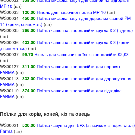
MP-10
(шт)
WS00033
120.00
Ніпель для чашечної поїлки МР-10
(шт)
WS00034
450.00
Поїлка мискова чавун для дорослих свиней PM-
14 (хряки, свиномат.)
(шт)
WS00035
366.00
Поїлка чашечна з нержавійки кругла К 2 (відгод.)
(шт)
WS00036
433.00
Поїлка чашечна з нержавійки кругла К 3 (хряки
,свиноматки.)
(шт)
WS00037
99.70
Ніпель для чашечних поїлок з нержавійки К2,К3
(шт)
WS00127
311.00
Поїлка чашечна з нержавійки для поросят
FARMA
(шт)
WS00118
333.00
Поїлка чашечна з нержавійки для дорощування
FARMA
(шт)
WS00119
374.00
Поїлка чашечна з нержавійки для відгодівлі
FARMA
(шт)
Поїлки для корів, коней, кіз та овець
WS00021
520.00
Поїлка чавунна для ВРХ (з язичком із нерж. сталі)
Farma
(шт)