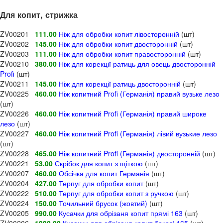
Для копит, стрижка
ZV00201
111.00
Ніж для обробки копит лівосторонній
(шт)
ZV00202
145.00
Ніж для обробки копит двосторонній
(шт)
ZV00203
111.00
Ніж для обробки копит правосторонній
(шт)
ZV00210
380.00
Ніж для корекції ратиць для овець двосторонній
Profi
(шт)
ZV00211
145.00
Ніж для корекції ратиць двосторонній
(шт)
ZV00225
460.00
Ніж копитний Profi (Германія) правий вузьке лезо
(шт)
ZV00226
460.00
Ніж копитний Profi (Германія) правий широке
лезо
(шт)
ZV00227
460.00
Ніж копитний Profi (Германія) лівий вузькие лезо
(шт)
ZV00228
465.00
Ніж копитний Profi (Германія) двосторонній
(шт)
ZV00221
53.00
Скрібок для копит з щіткою
(шт)
ZV00207
460.00
Обсічка для копит Германія
(шт)
ZV00204
427.00
Терпуг для обробки копит
(шт)
ZV00222
510.00
Терпуг для обробки копит з ручкою
(шт)
ZV00224
150.00
Точильний брусок (жовтий)
(шт)
ZV00205
990.00
Кусачки для обрізаня копит прямі 163
(шт)
ZV00206
1990.00
Кусачки для обрізаня копит бокові 165
(шт)