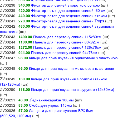
ZV00238
340.00
Фіксатор для свиней з короткою ручкою
(шт)
ZV00239
420.00
Фіксатор-петля для ведення свиней, 60 см
(шт)
ZV00240
440.00
Фіксатор-петля для ведення свиней з гаком
(шт)
ZV00241
270.00
Фіксатор-петля для ведення свиней Trops
(шт)
ZV00242
480.00
Фіксатор-петля для ведення свиней з гумовими
вставками
(шт)
ZV00243
1400.00
Панель для перегону свиней 115х80см
(шт)
ZV00244
1100.00
Панель для перегону свиней 80х92см
(шт)
ZV00245
1272.00
Панель для перегону свиней 126х76см
(шт)
ZV00246
944.00
Панель для перегону свиней 94х76см
(шт)
ZV00247
98.00
Кільце для прив`язування оцинковане з пластиною
(шт)
ZV00248
66.00
Кільце для прив`язування металеве з пластиною
(шт)
ZV00249
130.00
Кільце для прив`язування з болтом і гайкою
(12х120мм)
(шт)
ZV00250
118.00
Кільце для прив`язування з шурупом (12х80мм)
(шт)
ZV00251
48.00
З`єднання-карабін 100мм
(шт)
ZV00252
83.00
Скоба для упряжі 145мм
(шт)
ZV00026
57.00
Ланцюги для прив’язування ВРХ 5мм
(500,520,1120мм)
(шт)