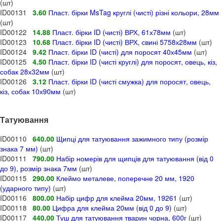
(шт)
ID00131
3.60
Пласт. бірки MsTag круглі (чисті) різні кольори, 28мм
(шт)
ID00122
14.88
Пласт. бірки ID (чисті) ВРХ, 61х78мм
(шт)
ID00123
10.68
Пласт. бірки ID (чисті) ВРХ, свині 5758х28мм
(шт)
ID00124
9.42
Пласт. бірки ID (чисті) для поросят 40х45мм
(шт)
ID00125
4.50
Пласт. бірки ID (чисті круглі) для поросят, овець, кіз,
собак 28х32мм
(шт)
ID00126
3.12
Пласт. бірки ID (чисті смужка) для поросят, овець,
кіз, собак 10х90мм
(шт)
Татуювання
ID00110
640.00
Щипці для татуювання зажимного типу (розмір
знака 7 мм)
(шт)
ID00111
790.00
Набір номерів для щипців для татуювання (від 0
до 9), розмір знака 7мм
(шт)
ID00115
290.00
Клеймо металеве, поперечне 20 мм, 1920
(ударного типу)
(шт)
ID00116
800.00
Набір цифр для клейма 20мм, 19261
(шт)
ID00118
80.00
Цифра для клейма 20мм (від 0 до 9)
(шт)
ID00117
440.00
Туш для татуювання тварин чорна, 600г
(шт)