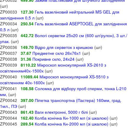
(шт)
ZP00033
127.30
Гель вазеліновий нейтральний MS GEL для
запліднення 0,5 л
(шт)
ZP00034
250.54
Гель вазеліновий ASEPTOGEL для запліднення
0,5 л
(шт)
ZP00035
442.72
Вологі серветки 25х20 см (600 шт/рулон), 3 шт./
упак.
(шт)
ZP00036
149.70
Відро для серветок з кришкою
(шт)
ZP00037
37.67
Предметне скло 26х76х1
(шт)
ZP00038
31.36
Покривне скло, 24х24
(шт)
ZP00039
8110.22
Мікроскоп монокулярний XS-2610 з
освітленням40х-1500х
(шт)
ZP00040
11089.44
Мікроскоп монокулярний XS-5510 з
освітленням 40х-1600х
(шт)
ZP00041
108.58
Соломка для відбору проб сперми, тонка L-210
мм,
(шт)
ZP00042
397.00
Піпетка транспортна (Пастера) 160мм, град.
1мл., ПЭ
(шт)
ZP00043
861.43
Ваги електронні, 5000 г білі
(шт)
ZP00044
162.40
Колба конічна Кн-1000 мл (зі шкалою)
(шт)
ZP00045
289.54
Колба конічна Кн-2000 мл (зі шкалою)
(шт)