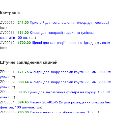
Кастрація
ZV00010
241.00
Пристрій для встановлення кілець для кастрації
(шт)
ZV00011
131.00
Кільця для кастрації тварин та купіювання
хвостиків 100 шт.
(шт)
ZV00012
1700.00
Щипці для кастрації поросят з відкидним лезом
(шт)
Штучне запліднення свиней
ZP00001
171.75
Фільтри для збору сперми круглі 220 мм, 200 шт/
упак
(шт)
ZP00002
388.44
Фільтри для збору сперми круглі 220 мм, 200 шт/
упак
(шт)
ZP00003
38.85
Гумки для закріплення фільтра на кружці, 100 шт/
упак
(шт)
ZP00004
394.45
Пакети 20х40х45 2л для розведення сперми без
фільтра, 100 шт/упак
(шт)
ZP00005
785.00
Кружка-термос для збору сперми, 1л
(шт)