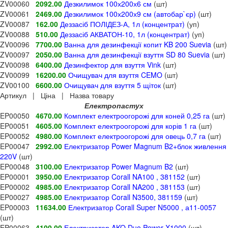
ZV00060
2092.00
Дезкилимок 100х200х6 см
(шт)
ZV00061
2469.00
Дезкилимок 100х200х9 см (автобар`єр)
(шт)
ZV00087
162.00
Деззасіб ПОЛІДЕЗ-А, 1л (концентрат)
(уп)
ZV00088
510.00
Деззасіб АКВАТОН-10, 1л (концентрат)
(уп)
ZV00096
7700.00
Ванна для дезинфекції копит KB 200 Suevia
(шт)
ZV00097
2050.00
Ванна для дезинфекції взуття SD 80 Suevia
(шт)
ZV00098
6400.00
Дезинфектор для взуття Vink
(шт)
ZV00099
16200.00
Очищувач для взуття CEMO
(шт)
ZV00100
6600.00
Очищувач для взуття 5 щіток
(шт)
Артикул | Ціна | Назва товару
Електропастух
EP00050
4670.00
Комплект електроогорожі для коней 0,25 га
(шт)
EP00051
4605.00
Комплект електроогорожі для корів 1 га
(шт)
EP00052
4980.00
Комплект електроогорожі для овець 0,7 га
(шт)
EP00047
2992.00
Електризатор Power Magnum B2+блок живлення
220V
(шт)
EP00048
3100.00
Електризатор Power Magnum B2
(шт)
EP00001
3950.00
Електризатор Corall NA100 , 381152
(шт)
EP00002
4985.00
Електризатор Corall NA200 , 381153
(шт)
EP00027
4985.00
Електризатор Corall N3500, 381159
(шт)
EP00003
11634.00
Електризатор Corall Super N5000 , а11-0057
(шт)
EP00063
4100.00
Електризатор AKO Duo Power X1000
(шт)