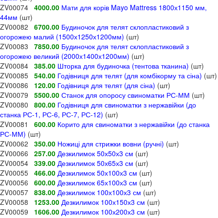
ZV00074
4000.00
Мати для корів Mayo Mattress 1800х1150 мм,
44мм
(шт)
ZV00082
6700.00
Будиночок для телят склопластиковий з
огорожею малий (1500х1250х1200мм)
(шт)
ZV00083
7850.00
Будиночок для телят склопластиковий з
огорожею великий (2000х1400х1200мм)
(шт)
ZV00084
385.00
Шторка для будиночка (тентова тканина)
(шт)
ZV00085
540.00
Годівниця для телят (для комбікорму та сіна)
(шт)
ZV00086
120.00
Годівниця для телят (для сіна)
(шт)
ZV00079
5500.00
Станок для опоросу свиноматки РС-ММ
(шт)
ZV00080
800.00
Годівниця для свиноматки з нержавійки (до
станка РС-1, РС-6, РС-7, РС-12)
(шт)
ZV00081
600.00
Корито для свиноматки з нержавійки (до станка
РС-ММ)
(шт)
ZV00062
350.00
Ножиці для стрижки вовни (ручні)
(шт)
ZV00066
257.00
Дезкилимок 50х50х3 см
(шт)
ZV00054
339.00
Дезкилимок 50х65х3 см
(шт)
ZV00055
466.00
Дезкилимок 50х100х3 см
(шт)
ZV00056
600.00
Дезкилимок 65х100х3 см
(шт)
ZV00057
838.00
Дезкилимок 100х100х3 см
(шт)
ZV00058
1253.00
Дезкилимок 100х150х3 см
(шт)
ZV00059
1606.00
Дезкилимок 100х200х3 см
(шт)