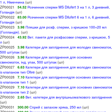
1 л, Німеччина
(шт)
ZP00021
54.52
Розчинник сперми MS Dilufert 3 на 1 л, 3 дневний,
Голандія
(шт)
ZP00022
83.00
Розчинник сперми MS Dilufert 6 на 1 л, 6 дневний,
Голандія
(шт)
ZP00023
3.98
Пляшки для розф. сперми, з кришкою 100+20 мл
(Голландія).
(шт)
ZP00024
43.92
Вет. пакети для розфасовки сперми, з кришкою, 5
л
(шт)
ZP00025
3.98
Катетери для запліднення для молодих свиноматок,
500 шт/упак
(шт)
ZP00026
3.98
Катетери для запліднення для основних
свиноматок, інд. упак, 500 шт/упак
(шт)
ZP00027
6.63
Катетери для запліднення для молодих свиноматок
із клапаном тип Olive
(шт)
ZP00028
7.10
Катетери для заплідненнядля основних свиноматок
із клапаном тип 1
(шт)
ZP00029
7.10
Катетери для запліднення для основних свиноматок
із клапаном тип 2
(шт)
ZP00030
2.65
Вет. катетери для внутрішньоматкового запліднення
(шт)
ZP00031
300.00
Спрей с запахом хряка, 250 мл
(шт)
ZP00032
499.90
Зажим пластиковий для штучного запліднення