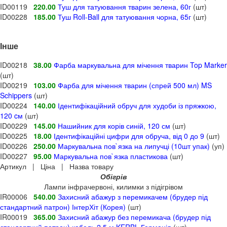
ID00119
220.00
Туш для татуювання тварин зелена, 60г
(шт)
ID00228
185.00
Туш Roll-Ball для татуювання чорна, 65г
(шт)
Інше
ID00218
38.00
Фарба маркувальна для мічення тварин Top Marker
(шт)
ID00219
103.00
Фарба для мічення тварин (спрей 500 мл) MS
Schippers
(шт)
ID00224
140.00
Ідентифікаційний обруч для худоби із пряжкою,
120 cм
(шт)
ID00229
145.00
Нашийник для корів синій, 120 см
(шт)
ID00225
18.00
Ідентифікаційні цифри для обруча, від 0 до 9
(шт)
ID00226
250.00
Маркувальна пов`язка на липучці (10шт упак)
(уп)
ID00227
95.00
Маркувальна пов`язка пластикова
(шт)
Артикул | Ціна | Назва товару
Обігрів
Лампи інфрачервоні, килимки з підігрівом
IR00006
540.00
Захисний абажур з перемикачем (брудер під
стандартний патрон) ІнтерХіт (Корея)
(шт)
IR00019
365.00
Захисний абажур без перемикача (брудер під