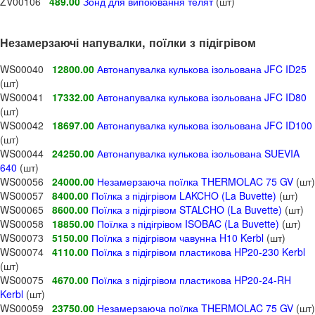
ZV00106
489.00
Зонд для випоювання телят
(шт)
Незамерзаючі напувалки, поїлки з підігрівом
WS00040
12800.00
Автонапувалка кулькова ізольована JFC ID25
(шт)
WS00041
17332.00
Автонапувалка кулькова ізольована JFC ID80
(шт)
WS00042
18697.00
Автонапувалка кулькова ізольована JFC ID100
(шт)
WS00044
24250.00
Автонапувалка кулькова ізольована SUEVIA
640
(шт)
WS00056
24000.00
Незамерзаюча поїлка THERMOLAC 75 GV
(шт)
WS00057
8400.00
Поїлка з підігрівом LAKCHO (La Buvette)
(шт)
WS00065
8600.00
Поїлка з підігрівом STALCHO (La Buvette)
(шт)
WS00058
18850.00
Поїлка з підігрівом ISOBAC (La Buvette)
(шт)
WS00073
5150.00
Поїлка з підігрівом чавунна H10 Kerbl
(шт)
WS00074
4110.00
Поїлка з підігрівом пластикова HP20-230 Kerbl
(шт)
WS00075
4670.00
Поїлка з підігрівом пластикова HP20-24-RH
Kerbl
(шт)
WS00059
23750.00
Незамерзаюча поїлка THERMOLAC 75 GV
(шт)