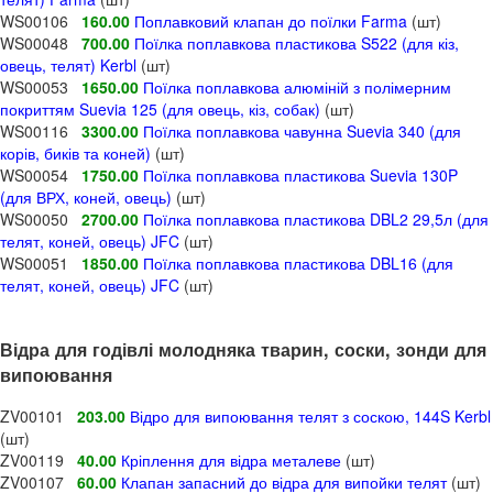
WS00106
160.00
Поплавковий клапан до поїлки Farma
(шт)
WS00048
700.00
Поїлка поплавкова пластикова S522 (для кіз,
овець, телят) Kerbl
(шт)
WS00053
1650.00
Поїлка поплавкова алюміній з полімерним
покриттям Suevia 125 (для овець, кіз, собак)
(шт)
WS00116
3300.00
Поїлка поплавкова чавунна Suevia 340 (для
корів, биків та коней)
(шт)
WS00054
1750.00
Поїлка поплавкова пластикова Suevia 130P
(для ВРХ, коней, овець)
(шт)
WS00050
2700.00
Поїлка поплавкова пластикова DBL2 29,5л (для
телят, коней, овець) JFC
(шт)
WS00051
1850.00
Поїлка поплавкова пластикова DBL16 (для
телят, коней, овець) JFC
(шт)
Відра для годівлі молодняка тварин, соски, зонди для
випоювання
ZV00101
203.00
Відро для випоювання телят з соскою, 144S Kerbl
(шт)
ZV00119
40.00
Кріплення для відра металеве
(шт)
ZV00107
60.00
Клапан запасний до відра для випойки телят
(шт)