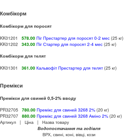
Комбікорм
Комбікорм для поросят
KK01201
578.00
Піг Престартер для поросят 0-2 мес
(25 кг)
KK01202
343.00
Піг Стартер для поросят 2-4 мес
(25 кг)
Комбікорм для телят
KK01301
361.00
Кальвофіт Престартер для телят
(25 кг)
Премікси
Премікси для свиней 0,5-2% вводу
PR32705
780.00
Премікс для свиней 3268 2%
(20 кг)
PR32707
880.00
Премікс для свиней 3268 Аміно 2%
(20 кг)
Артикул | Ціна | Назва товару
Водопостачання та годівля
ВРХ, свині, коні, вівці, кози