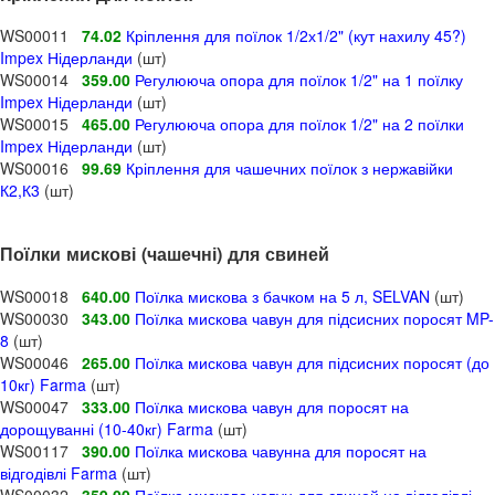
WS00011
74.02
Кріплення для поїлок 1/2х1/2" (кут нахилу 45?)
Impex Нідерланди
(шт)
WS00014
359.00
Регулююча опора для поїлок 1/2" на 1 поїлку
Impex Нідерланди
(шт)
WS00015
465.00
Регулююча опора для поїлок 1/2" на 2 поїлки
Impex Нідерланди
(шт)
WS00016
99.69
Кріплення для чашечних поїлок з нержавійки
К2,К3
(шт)
Поїлки мискові (чашечні) для свиней
WS00018
640.00
Поїлка мискова з бачком на 5 л, SELVAN
(шт)
WS00030
343.00
Поїлка мискова чавун для підсисних поросят MP-
8
(шт)
WS00046
265.00
Поїлка мискова чавун для підсисних поросят (до
10кг) Farma
(шт)
WS00047
333.00
Поїлка мискова чавун для поросят на
дорощуванні (10-40кг) Farma
(шт)
WS00117
390.00
Поїлка мискова чавунна для поросят на
відгодівлі Farma
(шт)
WS00032
359.00
Поїлка мискова чавун для свиней на відгодівлі