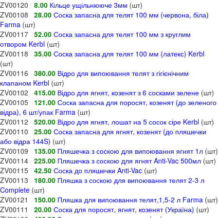
ZV00120
8.00
Кільце ущільнююче 3мм
(шт)
ZV00108
28.00
Соска запасна для телят 100 мм (червона, біла)
Farma
(шт)
ZV00117
52.00
Соска запасна для телят 100 мм з круглим
отвором Kerbl
(шт)
ZV00118
35.00
Соска запасна для телят 100 мм (латекс) Kerbl
(шт)
ZV00116
380.00
Відро для випоювання телят з гігієнічним
клапаном Kerbl
(шт)
ZV00102
415.00
Відро для ягнят, козенят з 6 сосками зелене
(шт)
ZV00105
121.00
Соска запасна для поросят, козенят (до зеленого
відра), 6 шт/упак Farma
(шт)
ZV00112
520.00
Відро для ягнят, лошат на 5 сосок сіре Kerbl
(шт)
ZV00110
25.00
Соска запасна для ягнят, козенят (до пляшечки
або відра 144S)
(шт)
ZV00109
135.00
Пляшечка з соскою для випоювання ягнят 1л
(шт)
ZV00114
225.00
Пляшечка з соскою для ягнят Anti-Vac 500мл
(шт)
ZV00115
42.50
Соска до пляшечки Anti-Vac
(шт)
ZV00113
180.00
Пляшка з соскою для випоювання телят 2-3 л
Complete
(шт)
ZV00121
150.00
Пляшка для випоювання телят,1,5-2 л Farma
(шт)
ZV00111
20.00
Соска для поросят, ягнят, козенят (Україна)
(шт)