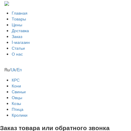
Главная
Товары
Цены
Доставка
Заказ
I-магазин
Статьи
О нас
Ru
/
Uk
/
En
КРС
Кони
Свиньи
Овцы
Козы
Птица
Кролики
Заказ товара или обратного звонка