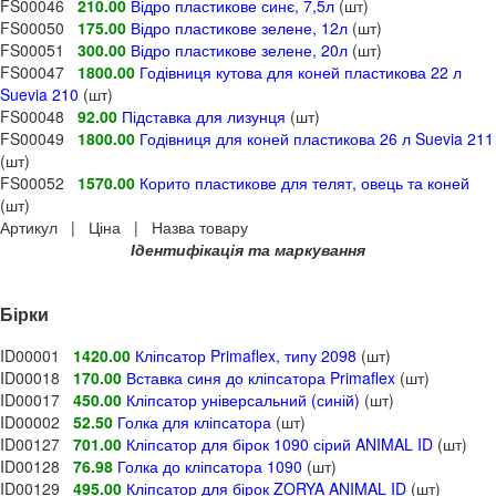
FS00046
210.00
Відро пластикове синє, 7,5л
(шт)
FS00050
175.00
Відро пластикове зелене, 12л
(шт)
FS00051
300.00
Відро пластикове зелене, 20л
(шт)
FS00047
1800.00
Годівниця кутова для коней пластикова 22 л
Suevia 210
(шт)
FS00048
92.00
Підставка для лизунця
(шт)
FS00049
1800.00
Годівниця для коней пластикова 26 л Suevia 211
(шт)
FS00052
1570.00
Корито пластикове для телят, овець та коней
(шт)
Артикул | Ціна | Назва товару
Ідентифікація та маркування
Бірки
ID00001
1420.00
Кліпсатор Primaflex, типу 2098
(шт)
ID00018
170.00
Вставка синя до кліпсатора Primaflex
(шт)
ID00017
450.00
Кліпсатор універсальний (синій)
(шт)
ID00002
52.50
Голка для кліпсатора
(шт)
ID00127
701.00
Кліпсатор для бірок 1090 сірий ANIMAL ID
(шт)
ID00128
76.98
Голка до кліпсатора 1090
(шт)
ID00129
495.00
Кліпсатор для бірок ZORYA ANIMAL ID
(шт)