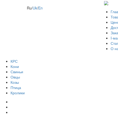
Ru
/
Uk
/
En
Гла
Тов
Цен
Дос
Зак
I-ма
Ста
О н
КРС
Кони
Свиньи
Овцы
Козы
Птица
Кролики