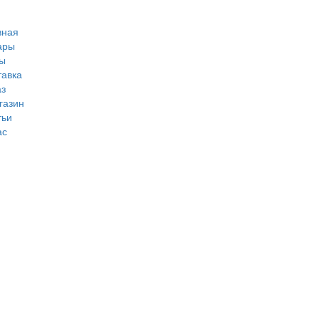
вная
ары
ы
тавка
аз
газин
тьи
ас