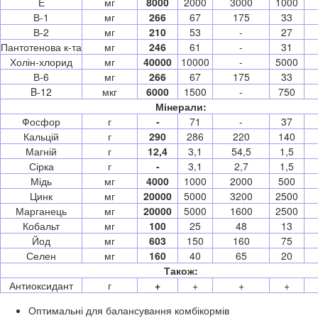
Е
мг
8000
2000
3000
1000
В-1
мг
266
67
175
33
В-2
мг
210
53
-
27
Пантотенова к-та
мг
246
61
-
31
Холін-хлорид
мг
40000
10000
-
5000
В-6
мг
266
67
175
33
B-12
мкг
6000
1500
-
750
Мінерали:
Фосфор
г
-
71
-
37
Кальцій
г
290
286
220
140
Магній
г
12,4
3,1
54,5
1,5
Сірка
г
-
3,1
2,7
1,5
Мідь
мг
4000
1000
2000
500
Цинк
мг
20000
5000
3200
2500
Марганець
мг
20000
5000
1600
2500
Кобальт
мг
100
25
48
13
Йод
мг
603
150
160
75
Селен
мг
160
40
65
20
Також:
Антиоксидант
г
+
+
+
+
Оптимальні для балансування комбікормів