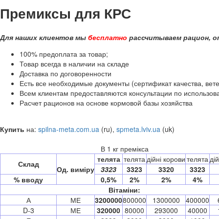
Премиксы для КРС
Для наших клиентов мы
бесплатно
рассчитываем рацион, о
100% предоплата за товар;
Товар всегда в наличии на складе
Доставка по договоренности
Есть все необходимые документы (сертификат качества, вете
Всем клиентам предоставляются консультации по использов
Расчет рационов на основе кормовой базы хозяйства
Купить
на:
spilna-meta.com.ua
(ru),
spmeta.lviv.ua
(uk)
В 1 кг премікса
телята
телята
дійні корови
телята
ді
Склад
Од. виміру
3323
3323
3320
3323
% вводу
0,5%
2%
2%
4%
Вітаміни:
А
МЕ
3200000
800000
1300000
400000
D-3
МЕ
320000
80000
293000
40000