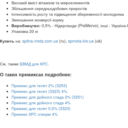
Високий вміст вітамінів та мікроелементів
Збільшення середньодобових приростів
Інтенсивність росту та підвищення збереженості молодняка
Зменшення конверсії корму
Виробництво:
0,5% - Нідерланди (PreMervo); інші - Україна
Упаковка 20 кг
Купить
на:
spilna-meta.com.ua
(ru),
spmeta.lviv.ua
(uk)
См. также
БВМД для КРС
.
О таких премиксах подробнее:
Премикс для телят 2% (3253)
Премикс для телят (3323) 4%
Премикс для дойного стада 2% (3251)
Премикс для дойного стада 4%
Премикс для телят 0,5% (3323)
Премикс КРС откорм 4%