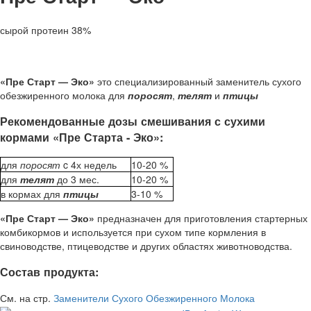
сырой протеин 38%
«Пре Старт — Эко»
это специализированный заменитель сухого
обезжиренного молока для
поросят
,
телят
и
птицы
Рекомендованные дозы смешивания с сухими
кормами «Пре Старта - Эко»:
для
поросят
c 4х недель
10-20 %
для
телят
до 3 мес.
10-20 %
в кормах для
птицы
3-10 %
«Пре Старт — Эко»
предназначен для приготовления стартерных
комбикормов и используется при сухом типе кормления в
свиноводстве, птицеводстве и других областях животноводства.
Состав продукта:
См. на стр.
Заменители Сухого Обезжиренного Молока