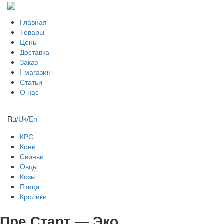
Главная
Товары
Цены
Доставка
Заказ
I-магазин
Статьи
О нас
Ru
/
Uk
/
En
КРС
Кони
Свиньи
Овцы
Козы
Птица
Кролики
Пре Старт — Эко